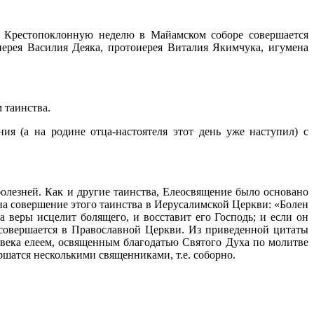
 Крестопоклонную неделю в Майамском соборе совершается
ерея Василия Деяка, протоиерея Виталия Якимчука, игумена
 таинства.
я (а на родине отца-настоятеля этот день уже наступил) с
олезней. Как и другие таинства, Елеосвящение было основано
а совершение этого таинства в Иерусалимской Церкви: «Болен
а веры исцелит болящего, и восставит его Господь; и если он
не совершается в Православной Церкви. Из приведенной цитаты
овека елеем, освященным благодатью Святого Духа по молитве
ершатся несколькими священниками, т.е. соборно.