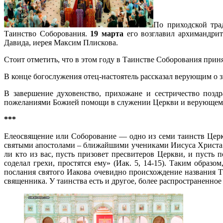
По приходской тра
Таинство Соборования.
19 марта
его возглавил архимандрит
Давида, иерея Максим Плискова.
Стоит отметить, что в этом году в Таинстве Соборования приня
В конце богослужения отец-настоятель рассказал верующим о з
В завершение духовенство, прихожане и сестричество позд
пожеланиями Божией помощи в служении Церкви и верующему
***
Елеосвящение или Соборование — одно из семи таинств Церкв
святыми апостолами – ближайшими учениками Иисуса Христа. 
ли кто из вас, пусть призовет пресвитеров Церкви, и пусть 
соделал грехи, простятся ему» (Иак. 5, 14-15). Таким образ
послания святого Иакова очевидно происхождение названия Т
священника. У таинства есть и другое, более распространенное