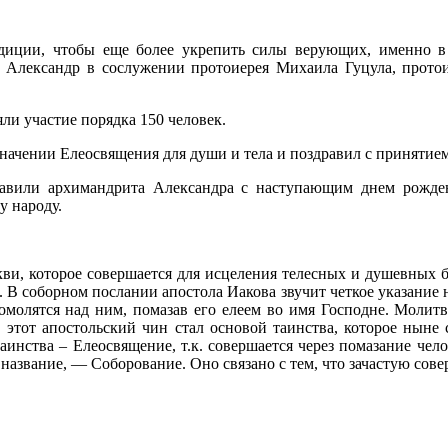
диции, чтобы еще более укрепить силы верующих, именно в
 Александр в сослужении протоиерея Михаила Гуцула, протои
ли участие порядка 150 человек.
начении Елеосвящения для души и тела и поздравил с принятием
равили архимандрита Александра с наступающим днем рождени
 народу.
и, которое совершается для исцеления телесных и душевных б
В соборном послании апостола Иакова звучит четкое указание н
помолятся над ним, помазав его елеем во имя Господне. Молитв
ом, этот апостольский чин стал основой таинства, которое ны
аинства – Елеосвящение, т.к. совершается через помазание чел
 название, — Соборование. Оно связано с тем, что зачастую сов