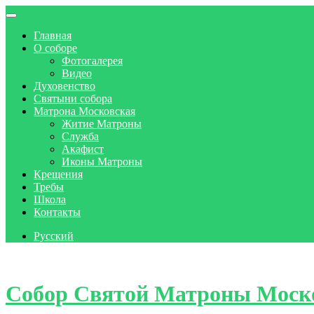
Главная
О соборе
Фотогалерея
Видео
Духовенство
Святыни собора
Матрона Московская
Житие Матроны
Служба
Акафист
Иконы Матроны
Крещения
Требы
Школа
Контакты
Русский
Skip to content
Собор Святой Матроны Моск