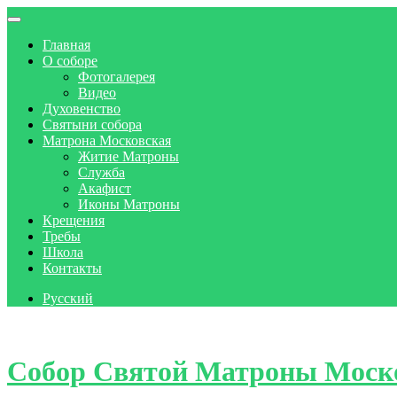
Главная
О соборе
Фотогалерея
Видео
Духовенство
Святыни собора
Матрона Московская
Житие Матроны
Служба
Акафист
Иконы Матроны
Крещения
Требы
Школа
Контакты
Русский
Skip to content
Собор Святой Матроны Моск