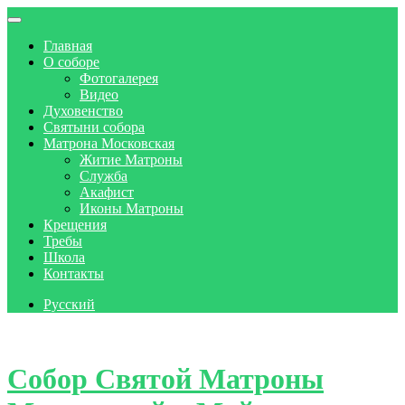
Главная
О соборе
Фотогалерея
Видео
Духовенство
Святыни собора
Матрона Московская
Житие Матроны
Служба
Акафист
Иконы Матроны
Крещения
Требы
Школа
Контакты
Русский
Skip to content
Собор Святой Матроны