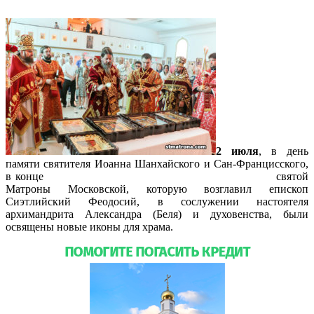
2 июля
, в день
памяти святителя Иоанна Шанхайского и Сан-Францисского,
в конце
Божественной литургии в Майамском соборе
святой
Матроны Московской, которую возглавил епископ
Сиэтлийский Феодосий, в сослужении настоятеля
архимандрита Александра (Беля) и духовенства, были
освящены новые иконы для храма.
Подробнее…