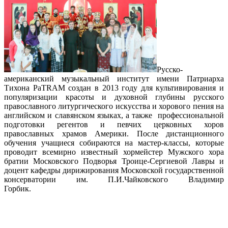
Русско-
американский музыкальный институт имени Патриарха
Тихона PaTRAM создан в 2013 году для культивирования и
популяризации красоты и духовной глубины русского
православного литургического искусства и хорового пения на
английском и славянском языках, а также профессиональной
подготовки регентов и певчих церковных хоров
православных храмов Америки. После дистанционного
обучения учащиеся собираются на мастер-классы, которые
проводит всемирно известный хормейстер Мужского хора
братии Московского Подворья Троице-Сергиевой Лавры и
доцент кафедры дирижирования Московской государственной
консерватории им. П.И.Чайковского Владимир
Горбик.
Подробнее…
Для Майамского собора освящены
новые иконы