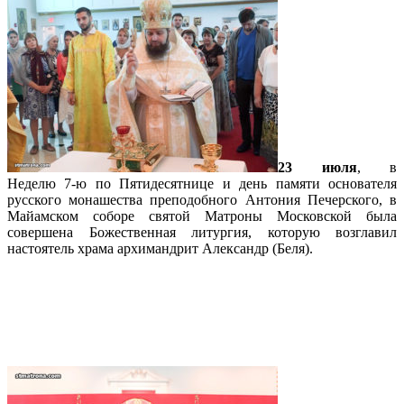
23 июля
, в
Неделю 7-ю по Пятидесятнице и день памяти основателя
русского монашества преподобного Антония Печерского, в
Майамском соборе святой Матроны Московской была
совершена Божественная литургия, которую возглавил
настоятель храма архимандрит Александр (Беля).
Подробнее…
В соборе Майами прошли мастер-
классы для православных хористов
PaTRAM