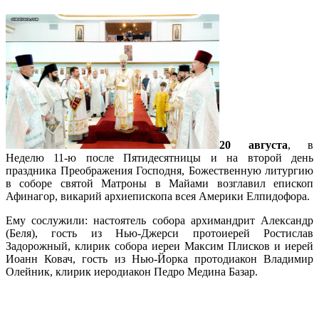
20 августа
, в
Неделю 11-ю после Пятидесятницы и на второй день
праздника Преображения Господня, Божественную литургию
в соборе святой Матроны в Майами возглавил епископ
Афинагор, викарий архиепископа всея Америки Елпидофора.
Ему сослужили: настоятель собора архимандрит Александр
(Беля), гость из Нью-Джерси протоиерей Ростислав
Задорожный, клирик собора иереи Максим Плисков и иерей
Иоанн Ковач, гость из Нью-Йорка протодиакон Владимир
Олейник, клирик иеродиакон Педро Медина Базар.
Подробнее…