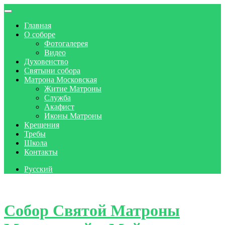
Главная
О соборе
Фотогалерея
Видео
Духовенство
Святыни собора
Матрона Московская
Житие Матроны
Служба
Акафист
Иконы Матроны
Крещения
Требы
Школа
Контакты
Русский
Skip to content
Собор Святой Матроны