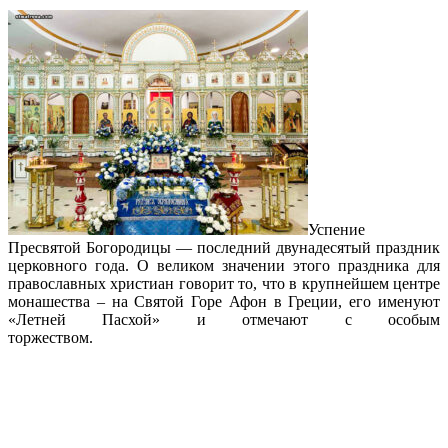
Успение
Пресвятой Богородицы — последний двунадесятый праздник
церковного года. О великом значении этого праздника для
православных христиан говорит то, что в крупнейшем центре
монашества – на Святой Горе Афон в Греции, его именуют
«Летней Пасхой» и отмечают с особым
торжеством.
Подробнее…
В Майамском соборе рукоположили
нового священника и отслужили
молебен перед началом учебного года