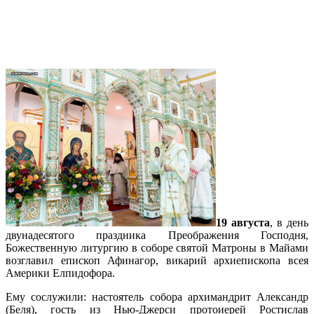
На праздник Преображения Господня в
нашем соборе совершена Литургия
архиерейским чином
19 августа
, в день
двунадесятого праздника Преображения Господня,
Божественную литургию в соборе святой Матроны в Майами
возглавил епископ Афинагор, викарий архиепископа всея
Америки Елпидофора.
Ему сослужили: настоятель собора архимандрит Александр
(Беля), гость из Нью-Джерси протоиерей Ростислав