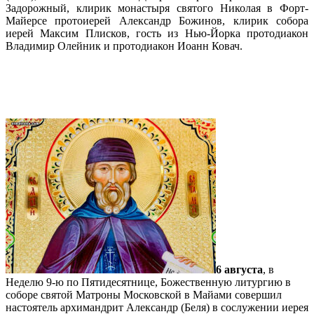
Задорожный, клирик монастыря святого Николая в Форт-
Майерсе протоиерей Александр Божинов, клирик собора
иерей Максим Плисков, гость из Нью-Йорка протодиакон
Владимир Олейник и протодиакон Иоанн Ковач.
Подробнее…
Для собора святой Матроны освящена
икона преподобного Виталия
6 августа
, в
Неделю 9-ю по Пятидесятнице, Божественную литургию в
соборе святой Матроны Московской в Майами совершил
настоятель архимандрит Александр (Беля) в сослужении иерея