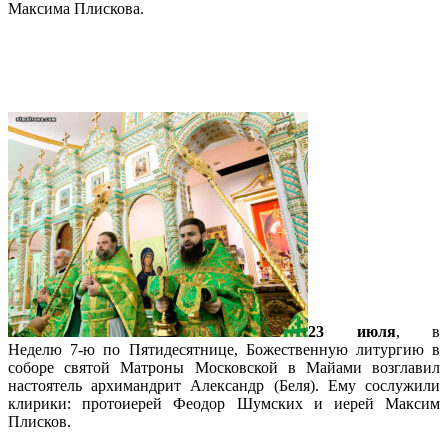
Максима Плискова.
Подробнее…
Богослужение в 7-ю неделю по
Пятидесятнице
23 июля
, в
Неделю 7-ю по Пятидесятнице, Божественную литургию в
соборе святой Матроны Московской в Майами возглавил
настоятель архимандрит Александр (Беля). Ему сослужили
клирики: протоиерей Феодор Шумских и иерей Максим
Плисков.
Подробнее…