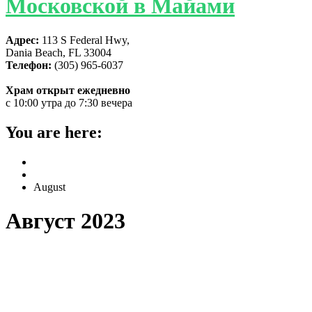
Московской в Майами
Адрес:
113 S Federal Hwy,
Dania Beach, FL 33004
Телефон:
(305) 965-6037
Храм открыт ежедневно
с 10:00 утра до 7:30 вечера
You are here:
Home
2023
August
Август 2023
Праздник Успения Богородицы
отметили в соборе святой Матроны в
Майами