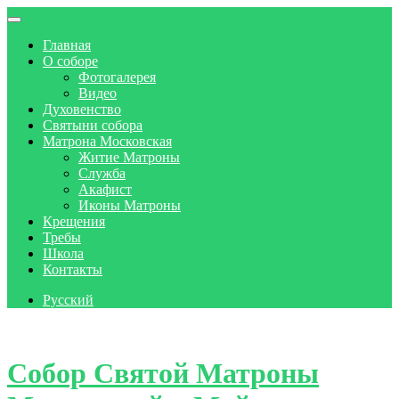
Главная
О соборе
Фотогалерея
Видео
Духовенство
Святыни собора
Матрона Московская
Житие Матроны
Служба
Акафист
Иконы Матроны
Крещения
Требы
Школа
Контакты
Русский
Skip to content
Собор Святой Матроны