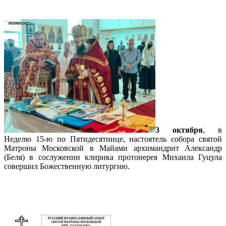
алтаря
3 октября
, в
Неделю 15-ю по Пятидесятнице, настоятель собора святой
Матроны Московской в Майами архимандрит Александр
(Беля) в сослужении клирика протоиерея Михаила Гуцула
совершил Божественную литургию.
Подробнее…
Расписание богослужений — октябрь