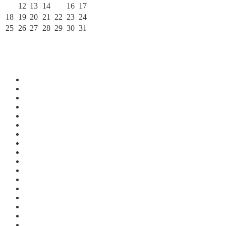
11
12
13
14
15
16
17
18
19
20
21
22
23
24
25
26
27
28
29
30
31
« Сен
Ноя »
По месяцам
Август 2026
Июль 2026
Июнь 2026
Май 2026
Апрель 2026
Март 2026
Февраль 2026
Январь 2026
Декабрь 2025
Ноябрь 2025
Октябрь 2025
Сентябрь 2025
Август 2025
Июль 2025
Июнь 2025
Май 2025
Апрель 2025