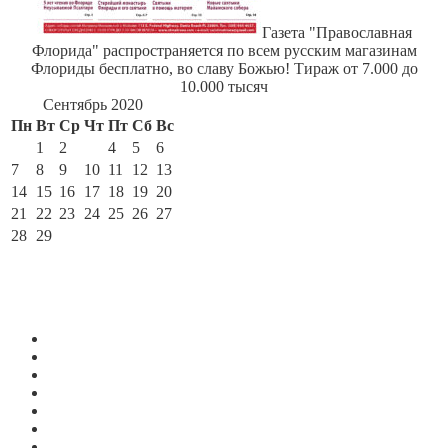
Газета "Православная
Флорида" распространяется по всем русским магазинам
Флориды бесплатно, во славу Божью! Тираж от 7.000 до
10.000 тысяч
Сентябрь 2020
Пн
Вт
Ср
Чт
Пт
Сб
Вс
1
2
3
4
5
6
7
8
9
10
11
12
13
14
15
16
17
18
19
20
21
22
23
24
25
26
27
28
29
30
« Авг
Ноя »
По месяцам
Июль 2026
Июнь 2026
Май 2026
Апрель 2026
Март 2026
Февраль 2026
Январь 2026