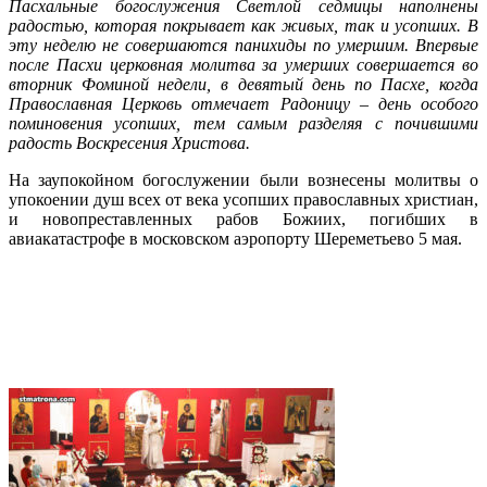
Пасхальные богослужения Светлой седмицы наполнены
радостью, которая покрывает как живых, так и усопших. В
эту неделю не совершаются панихиды по умершим. Впервые
после Пасхи церковная молитва за умерших совершается во
вторник Фоминой недели, в девятый день по Пасхе, когда
Православная Церковь отмечает Радоницу – день особого
поминовения усопших, тем самым разделяя с почившими
радость Воскресения Христова.
На заупокойном богослужении были вознесены молитвы о
упокоении душ всех от века усопших православных христиан,
и новопреставленных рабов Божиих, погибших в
авиакатастрофе в московском аэропорту Шереметьево 5 мая.
Подробнее…
Верующие Майами молитвенно
встретили Пасху Христову