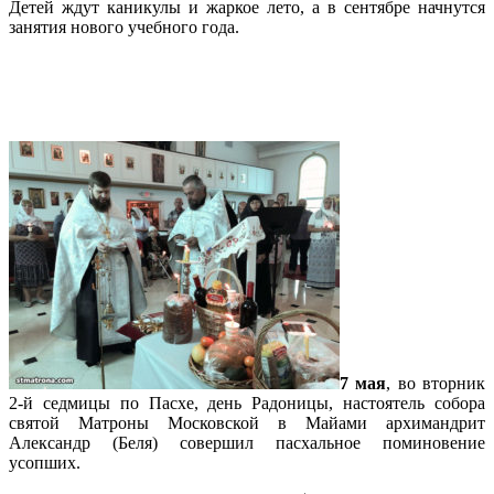
Детей ждут каникулы и жаркое лето, а в сентябре начнутся
занятия нового учебного года.
Подробнее…
В день Радоницы в Майамском соборе
отслужено заупокойное богослужение
7 мая
, во вторник
2-й седмицы по Пасхе, день Радоницы, настоятель собора
святой Матроны Московской в Майами архимандрит
Александр (Беля) совершил пасхальное поминовение
усопших.