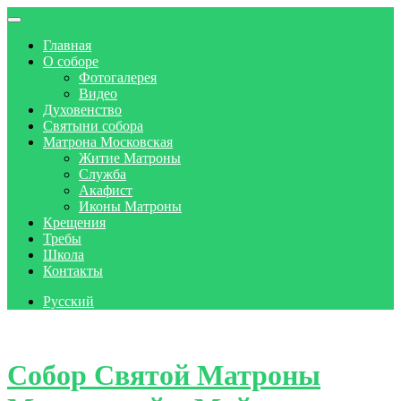
Главная
О соборе
Фотогалерея
Видео
Духовенство
Святыни собора
Матрона Московская
Житие Матроны
Служба
Акафист
Иконы Матроны
Крещения
Требы
Школа
Контакты
Русский
Skip to content
Собор Святой Матроны