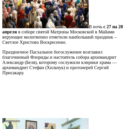
В ночь
с 27 на 28
апреля
в соборе святой Матроны Московской в Майами
верующие молитвенно отметили наибольший праздник –
Светлое Христово Воскресение.
Праздничное Пасхальное богослужение возглавил
благочинный Флориды и настоятель собора архимандрит
Александр (Беля), которому сослужили клирики храма —
архимандрит Стефан (Хильчук) и протоиерей Сергий
Присакару.
Подробнее…
Богослужение в день храмового
праздника Майамского собора и 20-
летия канонизации блаженной
Матроны Московской