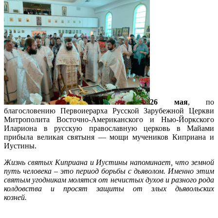
26 мая
, по
благословению Первоиерарха Русской Зарубежной Церкви
Митрополита Восточно-Американского и Нью-Йоркского
Илариона в русскую православную церковь в Майами
прибыла великая святыня — мощи мучеников Киприана и
Иустины.
Жизнь святых Киприана и Иустины напоминает, что земной
путь человека – это период борьбы с дьяволом. Именно этим
святым угодникам молятся от нечистых духов и разного рода
колдовства и просят защиты от злых дьявольских
козней.
Подробнее…