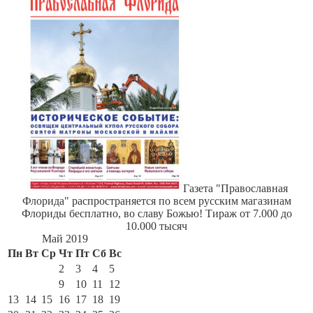
Газета "Православная
Флорида" распространяется по всем русским магазинам
Флориды бесплатно, во славу Божью! Тираж от 7.000 до
10.000 тысяч
Май 2019
Пн
Вт
Ср
Чт
Пт
Сб
Вс
1
2
3
4
5
6
7
8
9
10
11
12
13
14
15
16
17
18
19