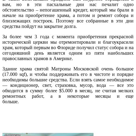
вам, но в эти пасхальные дни нас печалит одно
обстоятельство – непогашенный кредит, который мы брали в
начале на приобретение храма, а потом и ремонт собора и
близлежащих построек. Поэтому все собранные в эти дни
средства пойдут на закрытие долга.
За более чем 3 года с момента приобретения прекрасной
исторической церкви мы отремонтировали и благоукрасили
храм, который первым во Флориде получил статус собора и на
сегодняшний день является одним из пяти наибольших
православных храмов в Америке.
Здание храма святой Матроны Московской очень большое
(17.000 sqf), и чтобы поддерживать его в чистоте и порядке
необходимы большие средства. Если взять самое необходимое
— кондиционер, свет, страховка, мусор, вода — все это
обходится в сумму более $5.000 в месяц, не считая мелких
ремонтных работ, а в некоторые месяцы и еще
больше.
Подробнее…
Верующие Майами поклонились
мощам святых Киприана и Иустины