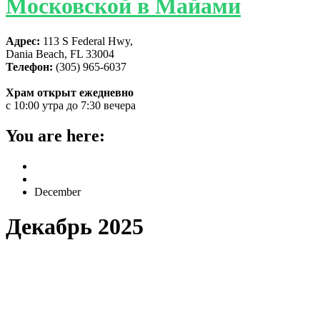
Московской в Майами
Адрес:
113 S Federal Hwy,
Dania Beach, FL 33004
Телефон:
(305) 965-6037
Храм открыт ежедневно
с 10:00 утра до 7:30 вечера
You are here:
Home
2025
December
Декабрь 2025
В соборе святой Матроны молитвенно
отметили 14-летие первого
богослужения