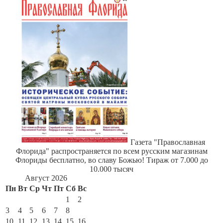
Газета "Православная
Флорида" распространяется по всем русским магазинам
Флориды бесплатно, во славу Божью! Тираж от 7.000 до
10.000 тысяч
Август 2026
Пн
Вт
Ср
Чт
Пт
Сб
Вс
1
2
3
4
5
6
7
8
9
10
11
12
13
14
15
16