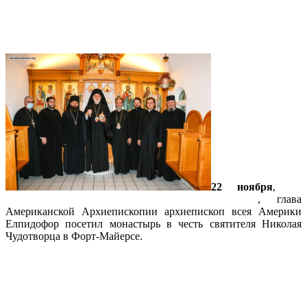
великомученика Димитрия
Солунского
22 ноября
,
во
время архипастырского посещения Флориды
, глава
Американской Архиепископии архиепископ всея Америки
Елпидофор посетил монастырь в честь святителя Николая
Чудотворца в Форт-Майерсе.
Подробнее…
На праздник Архистратига Михаила
центральный купол Майамского
собора украсили иконы архангелов