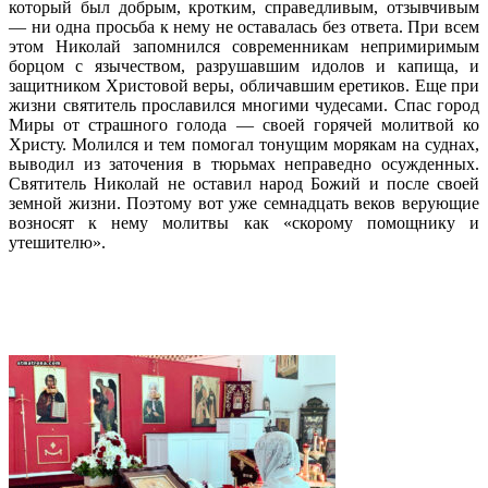
который был добрым, кротким, справедливым, отзывчивым
— ни одна просьба к нему не оставалась без ответа. При всем
этом Николай запомнился современникам непримиримым
борцом с язычеством, разрушавшим идолов и капища, и
защитником Христовой веры, обличавшим еретиков. Еще при
жизни святитель прославился многими чудесами. Спас город
Миры от страшного голода — своей горячей молитвой ко
Христу. Молился и тем помогал тонущим морякам на суднах,
выводил из заточения в тюрьмах неправедно осужденных.
Святитель Николай не оставил народ Божий и после своей
земной жизни. Поэтому вот уже семнадцать веков верующие
возносят к нему молитвы как «скорому помощнику и
утешителю».
Подробнее…
Праздник апостола Андрея в соборе св.
Матроны Майами