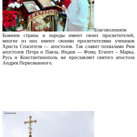
Благоволением
Божиим страны и народы имеют своих просветителей,
многие из них имеют своими просветителями учеников
Христа Спасителя — апостолов. Так славит похвалами Рим
апостолов Петра и Павла, Индия — Фому, Египет – Марка,
Русь и Константинополь же прославляет святого апостола
Андрея Первозванного.
Подробнее…
Историческое событие: архиепископ
Елпидофор освятил центральный
купол Майамского собора святой
Матроны Московской