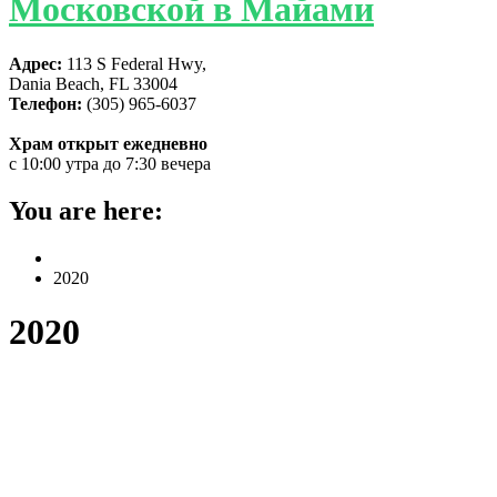
Московской в Майами
Адрес:
113 S Federal Hwy,
Dania Beach, FL 33004
Телефон:
(305) 965-6037
Храм открыт ежедневно
с 10:00 утра до 7:30 вечера
You are here:
Home
2020
2020
Богослужение по случаю 9-й
годовщины открытия храма, день
тезоименитства отца настоятеля и
память святителя Спиридона