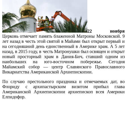
22 ноября
Церковь отмечает память блаженной Матроны Московской. 9
лет назад в честь этой святой в Майами был открыт первый и
на сегодняшний день единственный в Америке храм. А 5 лет
назад, в 2015 году, в честь Матронушки был освящен и открыт
новый просторный храм в Дания-Бич, ставший одним из
наибольших на юго-восточном побережье. Сегодня
Майамский собор — центр Славянского Православного
Викариатства Американской Архиепископии.
По случаю престольного праздника и отмечаемых дат, во
Флориду с архипастырским визитом прибыл глава
Американской Архиепископии архиепископ всея Америки
Елпидофор.
Подробнее…
Архиепископ Елпидофор передал в дар
старейшему православному
монастырю Флориды часть мощей