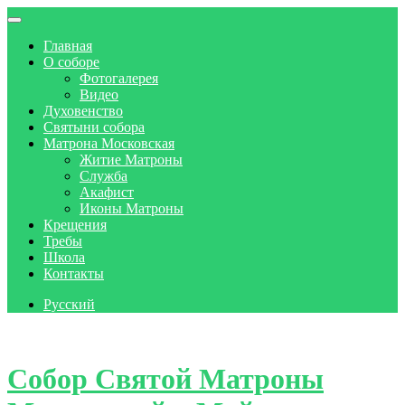
Главная
О соборе
Фотогалерея
Видео
Духовенство
Святыни собора
Матрона Московская
Житие Матроны
Служба
Акафист
Иконы Матроны
Крещения
Требы
Школа
Контакты
Русский
Skip to content
Собор Святой Матроны