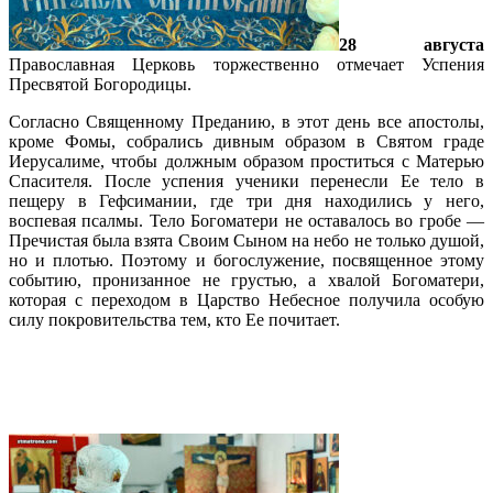
28 августа
Православная Церковь торжественно отмечает Успения
Пресвятой Богородицы.
Согласно Священному Преданию, в этот день все апостолы,
кроме Фомы, собрались дивным образом в Святом граде
Иерусалиме, чтобы должным образом проститься с Матерью
Спасителя. После успения ученики перенесли Ее тело в
пещеру в Гефсимании, где три дня находились у него,
воспевая псалмы. Тело Богоматери не оставалось во гробе —
Пречистая была взята Своим Сыном на небо не только душой,
но и плотью. Поэтому и богослужение, посвященное этому
событию, пронизанное не грустью, а хвалой Богоматери,
которая с переходом в Царство Небесное получила особую
силу покровительства тем, кто Ее почитает.
Подробнее…
Праздник Преображения Господня в
русском соборе Майами