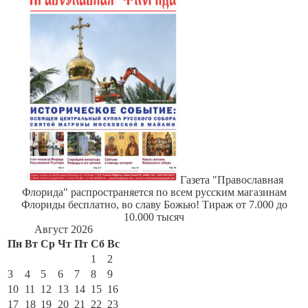
Газета "Православная
Флорида" распространяется по всем русским магазинам
Флориды бесплатно, во славу Божью! Тираж от 7.000 до
10.000 тысяч
Август 2026
Пн
Вт
Ср
Чт
Пт
Сб
Вс
1
2
3
4
5
6
7
8
9
10
11
12
13
14
15
16
17
18
19
20
21
22
23