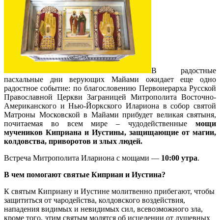
В радостные
пасхальные дни верующих Майами ожидает еще одно
радостное событие: по благословению Первоиерарха Русской
Православной Церкви Заграницей Митрополита Восточно-
Американского и Нью-Йоркского Илариона в собор святой
Матроны Московской в Майами прибудет великая святыня,
почитаемая во всем мире – чудодейственные
мощи
мучеников Киприана и Иустины, защищающие от магии,
колдовства, приворотов и злых людей.
Встреча Митрополита Илариона с мощами —
10:00 утра
.
В чем помогают святые Киприан и Иустина?
К святым Киприану и Иустине молитвенно прибегают, чтобы
защититься от чародейства, колдовского воздействия,
нападения видимых и невидимых сил, всевозможного зла,
кроме того, этим святым молятся об исцелении от душевных