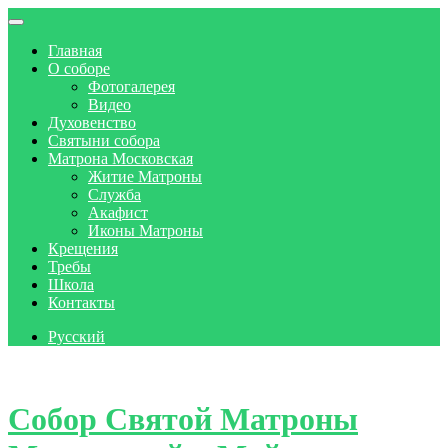
Главная
О соборе
Фотогалерея
Видео
Духовенство
Святыни собора
Матрона Московская
Житие Матроны
Служба
Акафист
Иконы Матроны
Крещения
Требы
Школа
Контакты
Русский
Skip to content
Собор Святой Матроны