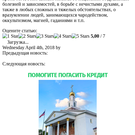
болезней и зависимостей, в борьбе с нечистыми духами, а
также в любых сложных и тяжелых обстоятельствах, о
вразумлении людей, занимающихся чародейством,
оккультизмом, магией, гаданиями и т.п.
Оцените статью:
5,00
/ 7
Загрузка...
Wednesday April 4th, 2018
by
admin
Предыдущая новость:
Русская Православная Церковь в
Майами отметила Вход Господень в Иерусалим
Следующая новость:
Ведется работа по созданию новой
общины в Ки-Уэсте (Key West)