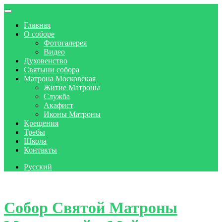
Главная
О соборе
Фотогалерея
Видео
Духовенство
Святыни собора
Матрона Московская
Житие Матроны
Служба
Акафист
Иконы Матроны
Крещения
Требы
Школа
Контакты
Русский
Skip to content
Собор Святой Матроны