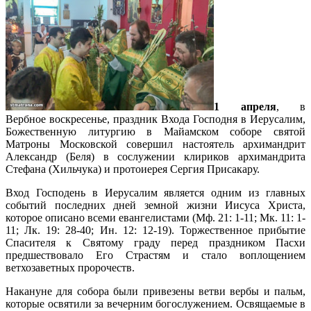
1 апреля
, в
Вербное воскресенье, праздник Входа Господня в Иерусалим,
Божественную литургию в Майамском соборе святой
Матроны Московской совершил настоятель архимандрит
Александр (Беля) в сослужении клириков архимандрита
Стефана (Хильчука) и протоиерея Сергия Присакару.
Вход Господень в Иерусалим является одним из главных
событий последних дней земной жизни Иисуса Христа,
которое описано всеми евангелистами (Мф. 21: 1-11; Мк. 11: 1-
11; Лк. 19: 28-40; Ин. 12: 12-19). Торжественное прибытие
Спасителя к Святому граду перед праздником Пасхи
предшествовало Его Страстям и стало воплощением
ветхозаветных пророчеств.
Накануне для собора были привезены ветви вербы и пальм,
которые освятили за вечерним богослужением. Освящаемые в