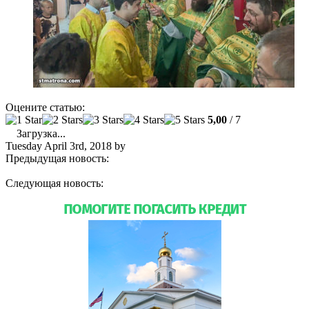
Оцените статью:
5,00
/ 7
Загрузка...
Tuesday April 3rd, 2018
by
admin
Предыдущая новость:
Всех приглашаем на панихиду о
погибших в Кемерово
Следующая новость:
22 апреля — в собор святой Матроны
привезут мощи святых Киприана и Иустины