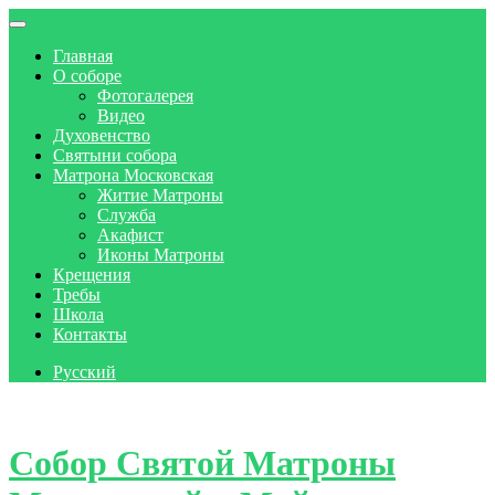
Главная
О соборе
Фотогалерея
Видео
Духовенство
Святыни собора
Матрона Московская
Житие Матроны
Служба
Акафист
Иконы Матроны
Крещения
Требы
Школа
Контакты
Русский
Skip to content
Собор Святой Матроны