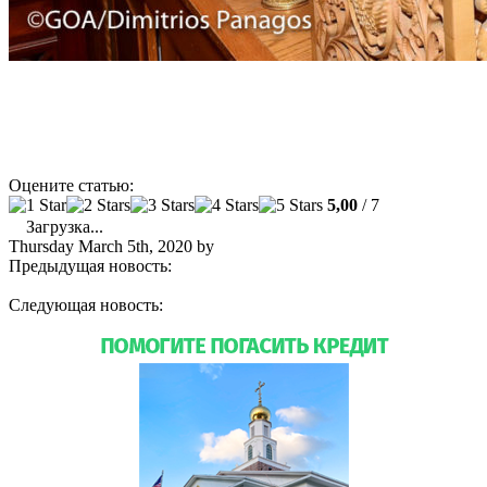
По материалам официального сайта Американской
Архиепископии
Оцените статью:
5,00
/ 7
Загрузка...
Thursday March 5th, 2020
by
admin
Предыдущая новость:
РАСПИСАНИЕ БОГОСЛУЖЕНИЙ.
МАРТ
Следующая новость:
В Американской Архиепископии
создано Славянское Викариатство