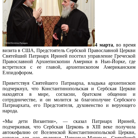
4 марта
, во время
визита в США, Предстоятель Сербской Православной Церкви
Святейший Патриарх Ириней посетил управление Греческой
Православной Архиепископии Америки в Нью-Йорке, где
встретился с ее главой, архиепископом Американским
Елпидофором.
Приветствуя Святейшего Патриарха, владыка архиепископ
подчеркнул, что Константинопольская и Сербская Церкви
находятся в мире, согласии, братском общении и
сотрудничестве, и он молится за благополучие Сербского
Патриархата, его Предстоятеля, духовенство и верующего
народа.
«Мы дети Византии», — сказал Патриарх Ириней,
подчеркивая, что Сербская Церковь в XIII веке получила
автокефалию от Вселенской Константинопольской Церкви,
которая для нее является Церковью-Матерью. Святейший