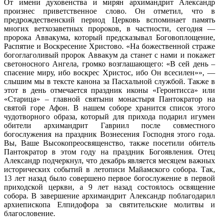
От имени духовенства и мирян архимандрит Александр
произнес приветственное слово. Он отметил, что в
предрождественский период Церковь вспоминает память
многих ветхозаветных пророков, в частности, сегодня —
пророка Аввакума, который предсказывал Боговоплощение,
Распятие и Воскресение Христово. «На божественной страже
богоглаголивый пророк Аввакум да станет с нами и покажет
светоносного Ангела, громко возглашающего: «В сей день –
спасение миру, ибо воскрес Христос, ибо Он всесилен»», —
слышим мы в тексте канона за Пасхальной службой. Также в
этот в день отмечается праздник иконы «Геронтисса» или
«Старица» – главной святыни монастыря Пантократор на
святой горе Афон. В нашем соборе хранится список этого
чудотворного образа, который для прихода подарил игумен
обители архимандрит Гавриил после совместного
богослужения на праздник Вознесения Господня этого года.
Вы, Ваше Высокопреосвященство, также посетили обитель
Пантократор в этом году на праздник Богоявления. Отец
Александр подчеркнул, что декабрь является месяцем важных
исторических событий в летописи Майамского собора. Так,
13 лет назад было совершено первое богослужение в первой
приходской церкви, а 9 лет назад состоялось освящение
собора. В завершение архимандрит Александр поблагодарил
архиепископа Елпидофора за святительские молитвы и
благословение.