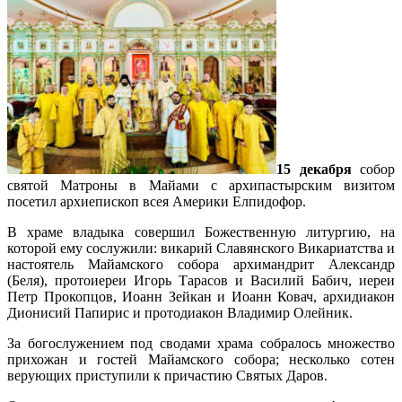
15 декабря
собор
святой Матроны в Майами с архипастырским визитом
посетил архиепископ всея Америки Елпидофор.
В храме владыка совершил Божественную литургию, на
которой ему сослужили: викарий Славянского Викариатства и
настоятель Майамского собора архимандрит Александр
(Беля), протоиереи Игорь Тарасов и Василий Бабич, иереи
Петр Прокопцов, Иоанн Зейкан и Иоанн Ковач, архидиакон
Дионисий Папирис и протодиакон Владимир Олейник.
За богослужением под сводами храма собралось множество
прихожан и гостей Майамского собора; несколько сотен
верующих приступили к причастию Святых Даров.