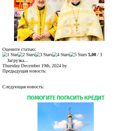
Оцените статью:
5,00
/ 3
Загрузка...
Thursday December 19th, 2024
by
admin
Предыдущая новость:
В Майамском соборе молитвенно
отметили праздник небесной покровительницы — святой
Матроны
Следующая новость:
Настоятель собора молитвенно отметил
день небесного покровителя