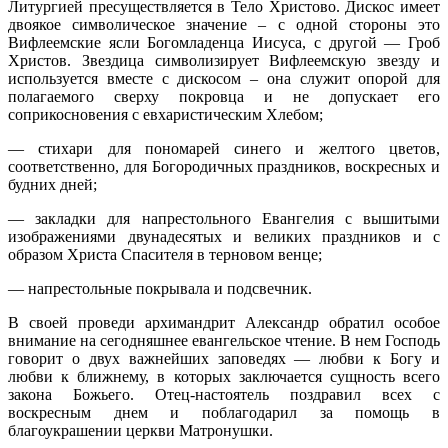
Литургией пресуществляется в Тело Христово. Дискос имеет
двоякое символическое значение – с одной стороны это
Вифлеемские ясли Богомладенца Иисуса, с другой — Гроб
Христов. Звездица символизирует Вифлеемскую звезду и
используется вместе с дискосом – она служит опорой для
полагаемого сверху покровца и не допускает его
соприкосновения с евхаристическим Хлебом;
— стихари для пономарей синего и желтого цветов,
соответственно, для Богородичных праздников, воскресных и
будних дней;
— закладки для напрестольного Евангелия с вышитыми
изображениями двунадесятых и великих праздников и с
образом Христа Спасителя в терновом венце;
— напрестольные покрывала и подсвечник.
В своей проведи архимандрит Александр обратил особое
внимание на сегодняшнее евангельское чтение. В нем Господь
говорит о двух важнейших заповедях — любви к Богу и
любви к ближнему, в которых заключается сущность всего
закона Божьего. Отец-настоятель поздравил всех с
воскресным днем и поблагодарил за помощь в
благоукрашении церкви Матронушки.