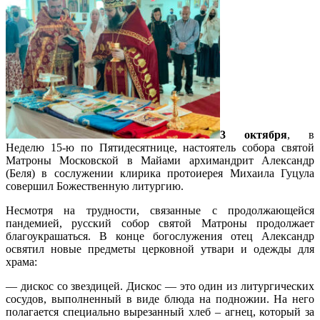
3 октября
, в
Неделю 15-ю по Пятидесятнице, настоятель собора святой
Матроны Московской в Майами архимандрит Александр
(Беля) в сослужении клирика протоиерея Михаила Гуцула
совершил Божественную литургию.
Несмотря на трудности, связанные с продолжающейся
пандемией, русский собор святой Матроны продолжает
благоукрашаться. В конце богослужения отец Александр
освятил новые предметы церковной утвари и одежды для
храма:
— дискос со звездицей. Дискос — это один из литургических
сосудов, выполненный в виде блюда на подножии. На него
полагается специально вырезанный хлеб – агнец, который за