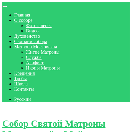
Главная
О соборе
Фотогалерея
Видео
Духовенство
Святыни собора
Матрона Московская
Житие Матроны
Служба
Акафист
Иконы Матроны
Крещения
Требы
Школа
Контакты
Русский
Skip to content
Собор Святой Матроны