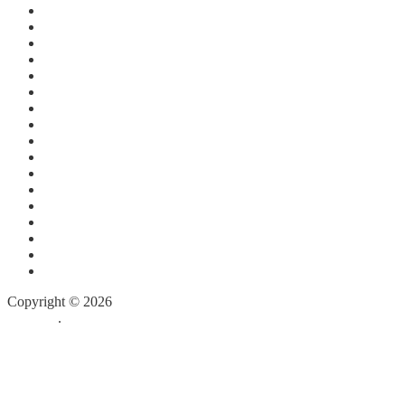
Август 2015
Июль 2015
Июнь 2015
Апрель 2015
Март 2015
Январь 2015
Декабрь 2014
Июнь 2014
Декабрь 2013
Август 2012
Июль 2012
Июнь 2012
Май 2012
Март 2012
Февраль 2012
Январь 2012
Декабрь 2011
Copyright © 2026
Собор Святой Матроны Московской в
Майами
.