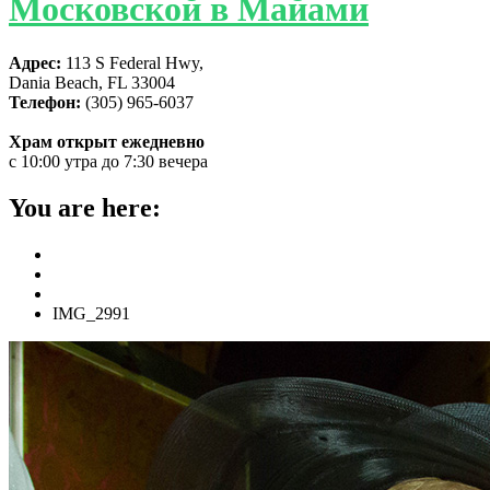
Московской в Майами
Адрес:
113 S Federal Hwy,
Dania Beach, FL 33004
Телефон:
(305) 965-6037
Храм открыт ежедневно
с 10:00 утра до 7:30 вечера
You are here:
Home
ГЛАВНАЯ
Как встретили Пасху в нашем храме – фоторепортаж
IMG_2991