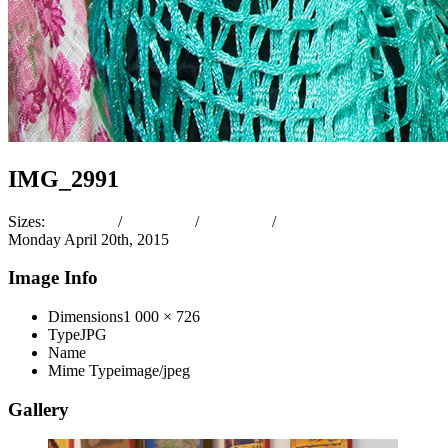
IMG_2991
Sizes:
150 × 150
/
300 × 217
/
413 × 300
/
1 000 × 726
Monday April 20th, 2015
Image Info
Dimensions
1 000 × 726
Type
JPG
Name
IMG_2991.jpg
Mime Type
image/jpeg
Gallery