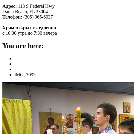
Адрес:
113 S Federal Hwy,
Dania Beach, FL 33004
Телефон:
(305) 965-6037
Храм открыт ежедневно
с 10:00 утра до 7:30 вечера
You are here:
Home
ГЛАВНАЯ
Как встретили Пасху в нашем храме – фоторепортаж
IMG_3095