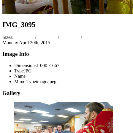
IMG_3095
Sizes:
150 × 150
/
300 × 200
/
449 × 300
/
1 000 × 667
Monday April 20th, 2015
Image Info
Dimensions
1 000 × 667
Type
JPG
Name
IMG_3095.jpg
Mime Type
image/jpeg
Gallery