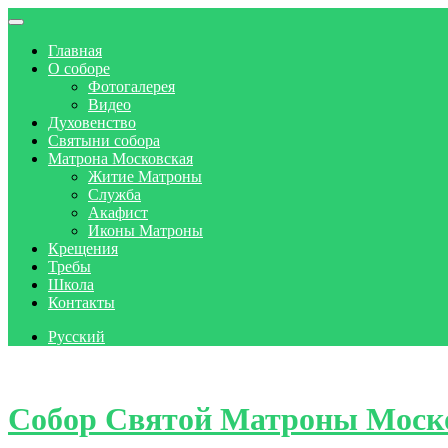
Главная
О соборе
Фотогалерея
Видео
Духовенство
Святыни собора
Матрона Московская
Житие Матроны
Служба
Акафист
Иконы Матроны
Крещения
Требы
Школа
Контакты
Русский
Skip to content
Собор Святой Матроны Моск