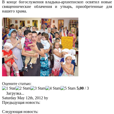
В конце богослужения владыка-архиепископ освятил новые
священнические облачения и утварь, приобретенные для
нашего храма.
Оцените статью:
5,00
/ 3
Загрузка...
Saturday May 12th, 2012
by
admin
Предыдущая новость:
«Щедрость — это богатство души» —
интервью настоятеля храма архимандрита Александра (Беля)
Следующая новость:
РАДОСТНАЯ НОВОСТЬ: мощи святой