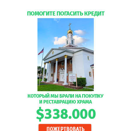
блаженной Матроны Московской останутся во Флориде
навсегда !