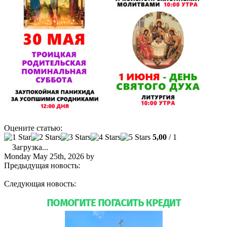
Оцените статью:
5,00
/ 1
Загрузка...
Monday May 25th, 2026
by
admin
Предыдущая новость:
Приглашаем на праздничные
богослужения!
Следующая новость:
В нашем храме проведены работы по
чистке и полировке мраморных полов