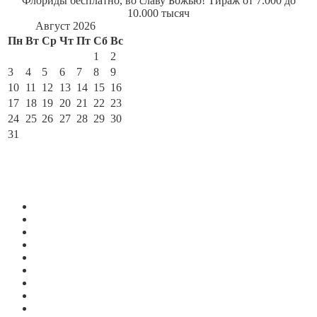
Флориды бесплатно, во славу Божью! Тираж от 7.000 до
10.000 тысяч
Август 2026
Пн
Вт
Ср
Чт
Пт
Сб
Вс
1
2
3
4
5
6
7
8
9
10
11
12
13
14
15
16
17
18
19
20
21
22
23
24
25
26
27
28
29
30
31
« Июл
По месяцам
Июль 2026
Июнь 2026
Май 2026
Апрель 2026
Март 2026
Февраль 2026
Январь 2026
Декабрь 2025
Ноябрь 2025