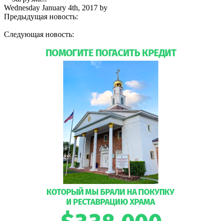
Wednesday January 4th, 2017
by
admin
Предыдущая новость:
Три дня служения Митрополита
Илариона в Николаевском монастыре в Форт-Майерсе
Следующая новость:
Верующие Майами молитвенно
встретили Рождество Христово