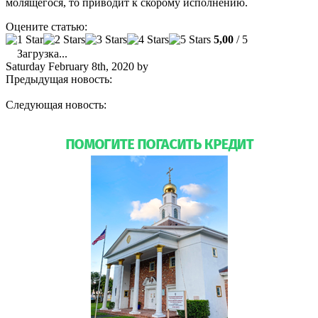
молящегося, то приводит к скорому исполнению.
Оцените статью:
5,00
/ 5
Загрузка...
Saturday February 8th, 2020
by
admin
Предыдущая новость:
РАСПИСАНИЕ БОГОСЛУЖЕНИЙ.
ФЕВРАЛЬ
Следующая новость:
В день Сретения Господня в Майамском
соборе совершено праздничное богослужение и освящение
свечей