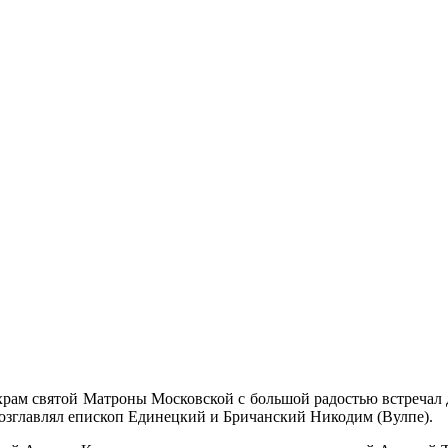
рам святой Матроны Московской с большой радостью встречал 
озглавлял епископ Единецкий и Бричанский Никодим (Вулпе).