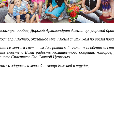
сокопреподобие, Дорогой Архимандрит Александр; Дорогой бра
остеприимство, оказанное мне и моим спутникам по время повад
иться многим святыням Американской земли, и особенно чес
ть вместе с Вами радость молитвенного общения, которое, у
Христе Спасителе Его Святой Церковью.
пкого здоровья и многой помощи Божией в трудах,