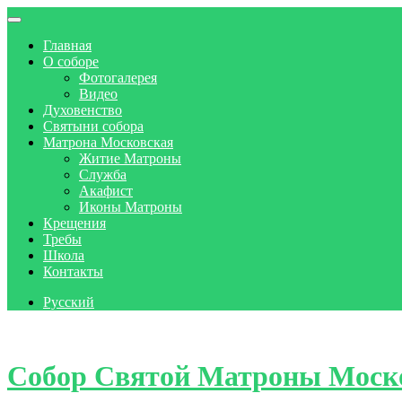
Главная
О соборе
Фотогалерея
Видео
Духовенство
Святыни собора
Матрона Московская
Житие Матроны
Служба
Акафист
Иконы Матроны
Крещения
Требы
Школа
Контакты
Русский
Skip to content
Собор Святой Матроны Моск