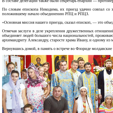
В составе делегации также были секретарь епархии — протои
По словам епископа Никодима, их приезд удачно совпал со
положившему начало объединению РПЦ и РПЦЗ.
«Основная миссия нашего приезда, сказал епископ, — это объе
Отмечая заслуги в деле укрепления дружественных отношени
объединяет людей большого числа национальностей, проживаю
архимандриту Александру, старосте храма Ивану, и одному из
Вернувшись домой, в память о встрече во Флориде молдавские 