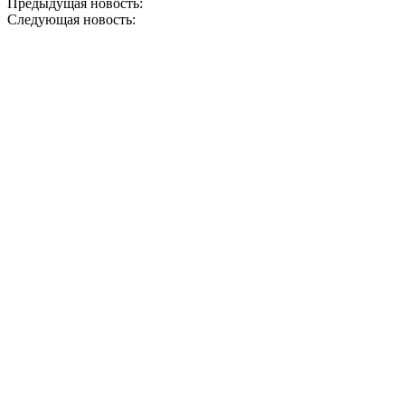
Предыдущая новость:
Благословение Святой горы Афон да при
Следующая новость:
Настоятель храма помолился перед чудо