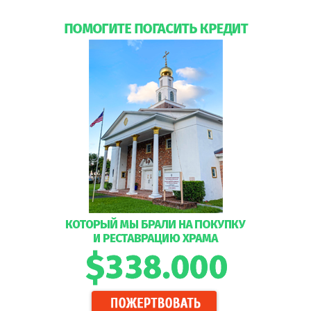
будет на храме Святой Матроны Московской!
творным Мироточивым образом Божией Матери «Умягчение злых 