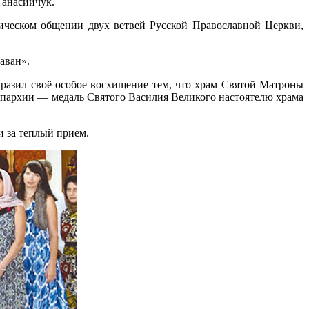
Танасийчук.
ическом общении двух ветвей Русской Православной Церкви,
аван».
разил своё особое восхищение тем, что храм Святой Матроны
епархии — медаль Святого Василия Великого настоятелю храма
и за теплый прием.