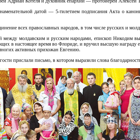
ерей Адриан Котеля и духовник епархии — протоиерей Алексей 
 знаменательной датой — 5-тилетием подписания Акта о канон
динение всех православных народов, в том числе русских и молд
й между молдавским и русским народами, епископ Никодим вы
щих в настоящее время во Флориде, и вручил высшую награду 
 многих активных прихожан Евгению.
гости прислали письмо, в котором выразили слова благодарност