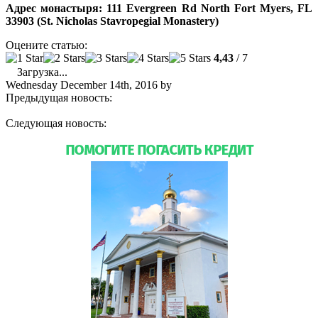
Адрес монастыря: 111 Evergreen Rd North Fort Myers, FL
33903 (St. Nicholas Stavropegial Monastery)
Оцените статью:
4,43
/ 7
Загрузка...
Wednesday December 14th, 2016
by
admin
Предыдущая новость:
Для храма святой Матроны Московской
в Майами освящена новая Дарохранительница
Следующая новость:
Храмовый праздник монастыря святого
Николая в Форт-Майерсе