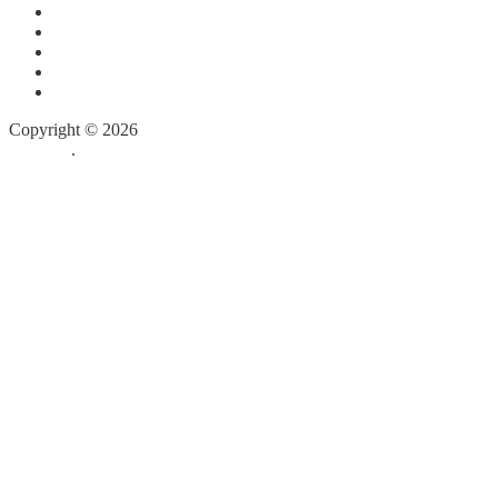
Май 2012
Март 2012
Февраль 2012
Январь 2012
Декабрь 2011
Copyright © 2026
Собор Святой Матроны Московской в
Майами
.