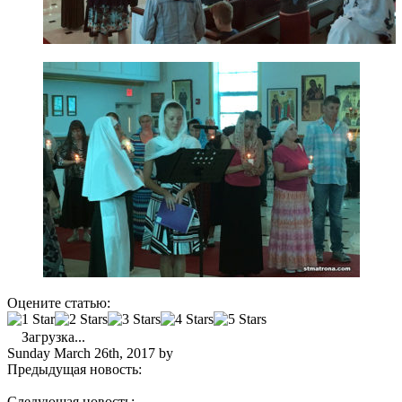
Оцените статью:
Загрузка...
Sunday March 26th, 2017
by
admin
Предыдущая новость:
В Майамском соборе совершено
Таинство Соборования
Следующая новость:
Благочинный Флориды принял участие в