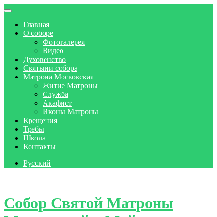
Главная
О соборе
Фотогалерея
Видео
Духовенство
Святыни собора
Матрона Московская
Житие Матроны
Служба
Акафист
Иконы Матроны
Крещения
Требы
Школа
Контакты
Русский
Skip to content
Собор Святой Матроны