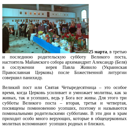
25 марта
, в третью
и последнюю родительскую субботу Великого поста,
настоятель Майамского собора архимандрит Александр (Беля)
в сослужении иерея Павла Живило (Украинская
Православная Церковь) после Божественной литургии
совершил панихиду.
Великий пост или Святая Четыредесятница – это особое
время, когда Церковь усиливает и умножает молитвы, как за
живых, так и усопших, ведь у Бога все живы. Для этого три
субботы Великого поста – вторая, третья и четвертая,
посвящены поминовению усопших, поэтому и называются
поминальными родительскими субботами. В эти дни в храм
приходит особо много верующих, которые в общецерковных
молитвах вспоминают усопших родных и близких.