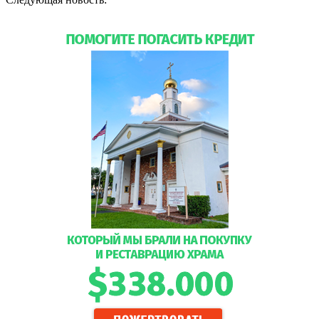
праздновании храмового дня Благовещенской церкви в
Майами