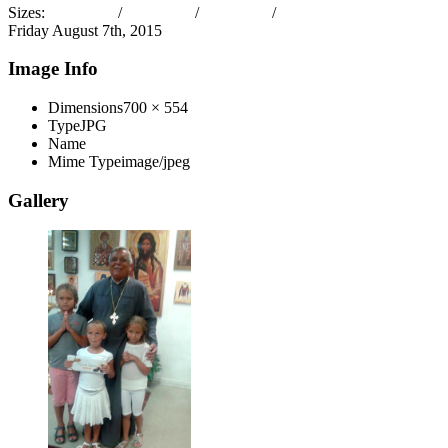
Sizes:
150 × 150
/
300 × 237
/
379 × 300
/
700 × 554
Friday August 7th, 2015
Image Info
Dimensions
700 × 554
Type
JPG
Name
znamenitye_chekhi_v_gostyakh_na_nashem_prikhode_1
Mime Type
image/jpeg
Gallery