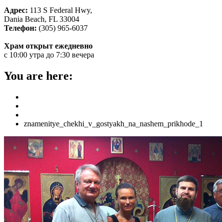
Адрес:
113 S Federal Hwy,
Dania Beach, FL 33004
Телефон:
(305) 965-6037
Храм открыт ежедневно
с 10:00 утра до 7:30 вечера
You are here:
Home
ГЛАВНАЯ
Храм блаженной Матроны в Майами посетили знамениты
znamenitye_chekhi_v_gostyakh_na_nashem_prikhode_1