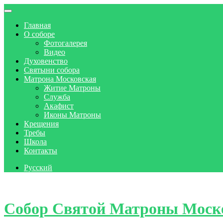
Главная
О соборе
Фотогалерея
Видео
Духовенство
Святыни собора
Матрона Московская
Житие Матроны
Служба
Акафист
Иконы Матроны
Крещения
Требы
Школа
Контакты
Русский
Skip to content
Собор Святой Матроны Моск