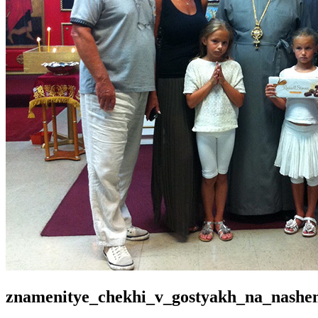
znamenitye_chekhi_v_gostyakh_na_nashe