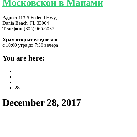
Московской в Майами
Адрес:
113 S Federal Hwy,
Dania Beach, FL 33004
Телефон:
(305) 965-6037
Храм открыт ежедневно
с 10:00 утра до 7:30 вечера
You are here:
Home
2017
December
28
December 28, 2017
6-летие открытия храма святой
Матроны в Майами и день ангела
настоятеля архимандрита Александра