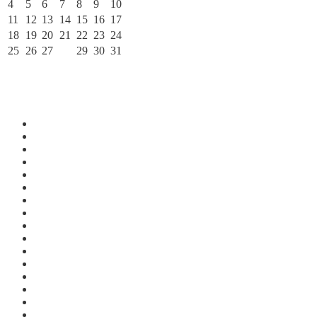
4
5
6
7
8
9
10
11
12
13
14
15
16
17
18
19
20
21
22
23
24
25
26
27
28
29
30
31
« Ноя
Янв »
По месяцам
Июль 2026
Июнь 2026
Май 2026
Апрель 2026
Март 2026
Февраль 2026
Январь 2026
Декабрь 2025
Ноябрь 2025
Октябрь 2025
Сентябрь 2025
Август 2025
Июль 2025
Июнь 2025
Май 2025
Апрель 2025