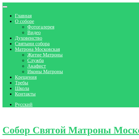
Главная
О соборе
Фотогалерея
Видео
Духовенство
Святыни собора
Матрона Московская
Житие Матроны
Служба
Акафист
Иконы Матроны
Крещения
Требы
Школа
Контакты
Русский
Skip to content
Собор Святой Матроны Моск