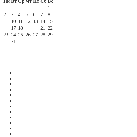
Пн
Вт
Ср
Чт
Пт
Сб
Вс
1
2
3
4
5
6
7
8
9
10
11
12
13
14
15
16
17
18
19
20
21
22
23
24
25
26
27
28
29
30
31
« Дек
Фев »
По месяцам
Июль 2026
Июнь 2026
Май 2026
Апрель 2026
Март 2026
Февраль 2026
Январь 2026
Декабрь 2025
Ноябрь 2025
Октябрь 2025
Сентябрь 2025
Август 2025