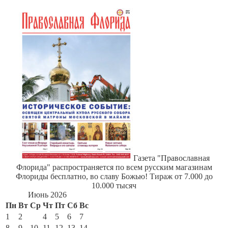
Газета "Православная
Флорида" распространяется по всем русским магазинам
Флориды бесплатно, во славу Божью! Тираж от 7.000 до
10.000 тысяч
Июнь 2026
Пн
Вт
Ср
Чт
Пт
Сб
Вс
1
2
3
4
5
6
7
8
9
10
11
12
13
14