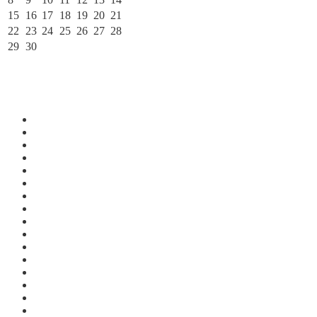
15
16
17
18
19
20
21
22
23
24
25
26
27
28
29
30
« Май
Июл »
По месяцам
Июль 2026
Июнь 2026
Май 2026
Апрель 2026
Март 2026
Февраль 2026
Январь 2026
Декабрь 2025
Ноябрь 2025
Октябрь 2025
Сентябрь 2025
Август 2025
Июль 2025
Июнь 2025
Май 2025
Апрель 2025