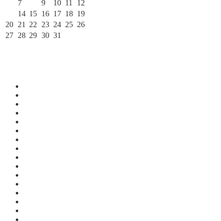
6
7
8
9
10
11
12
13
14
15
16
17
18
19
20
21
22
23
24
25
26
27
28
29
30
31
« Июн
По месяцам
Июль 2026
Июнь 2026
Май 2026
Апрель 2026
Март 2026
Февраль 2026
Январь 2026
Декабрь 2025
Ноябрь 2025
Октябрь 2025
Сентябрь 2025
Август 2025
Июль 2025
Июнь 2025
Май 2025
Апрель 2025