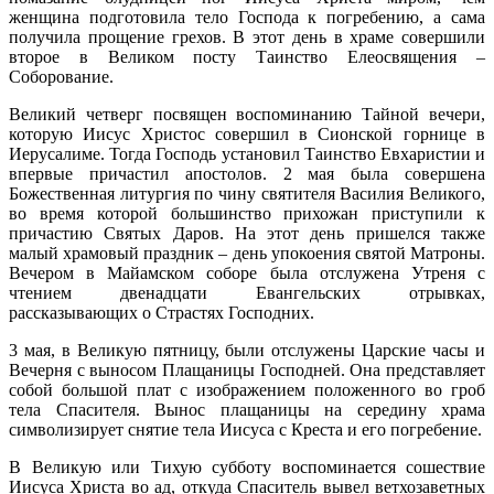
женщина подготовила тело Господа к погребению, а сама
получила прощение грехов. В этот день в храме совершили
второе в Великом посту Таинство Елеосвящения –
Соборование.
Великий четверг посвящен воспоминанию Тайной вечери,
которую Иисус Христос совершил в Сионской горнице в
Иерусалиме. Тогда Господь установил Таинство Евхаристии и
впервые причастил апостолов. 2 мая была совершена
Божественная литургия по чину святителя Василия Великого,
во время которой большинство прихожан приступили к
причастию Святых Даров. На этот день пришелся также
малый храмовый праздник – день упокоения святой Матроны.
Вечером в Майамском соборе была отслужена Утреня с
чтением двенадцати Евангельских отрывках,
рассказывающих о Страстях Господних.
3 мая, в Великую пятницу, были отслужены Царские часы и
Вечерня с выносом Плащаницы Господней. Она представляет
собой большой плат с изображением положенного во гроб
тела Спасителя. Вынос плащаницы на середину храма
символизирует снятие тела Иисуса с Креста и его погребение.
В Великую или Тихую субботу воспоминается сошествие
Иисуса Христа во ад, откуда Спаситель вывел ветхозаветных