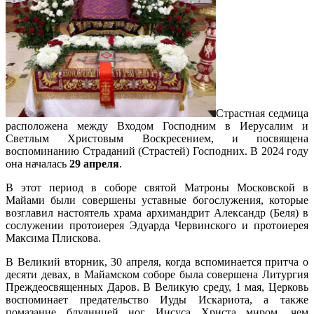
Страстная седмица
расположена между Входом Господним в Иерусалим и
Светлым Христовым Воскресением, и посвящена
воспоминанию Страданий (Страстей) Господних. В 2024 году
она началась
29 апреля
.
В этот период в соборе святой Матроны Московской в
Майами были совершены уставные богослужения, которые
возглавил настоятель храма архимандрит Александр (Беля) в
сослужении протоиерея Эдуарда Червинского и протоиерея
Максима Плискова.
В Великий вторник, 30 апреля, когда вспоминается притча о
десяти девах, в Майамском соборе была совершена Литургия
Преждеосвященных Даров. В Великую среду, 1 мая, Церковь
воспоминает предательство Иуды Искариота, а также
помазание блудницей ног Иисуса Христа миром, чем