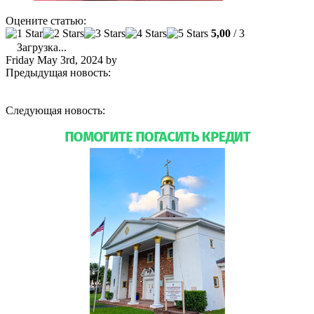
Оцените статью:
5,00
/ 3
Загрузка...
Friday May 3rd, 2024
by
admin
Предыдущая новость:
Расписание пасхальных богослужений
и график освящения куличей в соборе святой Матроны в
Майами
Следующая новость:
Расписание богослужений май-июнь
2024