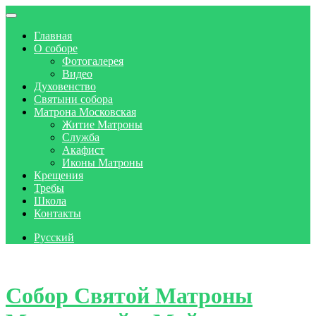
Главная
О соборе
Фотогалерея
Видео
Духовенство
Святыни собора
Матрона Московская
Житие Матроны
Служба
Акафист
Иконы Матроны
Крещения
Требы
Школа
Контакты
Русский
Skip to content
Собор Святой Матроны