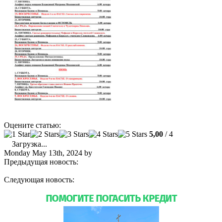
Оцените статью:
5,00
/ 4
Загрузка...
Monday May 13th, 2024
by
admin
Предыдущая новость:
Богослужения Страстной седмицы
совершили в соборе святой Матроны
Следующая новость:
«Христос Воскрес!»: в православном
соборе Майами молитвенно отметили Пасху Господню