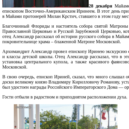
28 декабря
Майамск
епископом Восточно-Американским Иринеем. В этот день пришл
в Майами протоиерей Милан Крстич, ставшего в этом году мес
Благочинный Флориды и настоятель собора святой Матроны 
Православной Церковью и Русской Зарубежной Церковью, ко
отец Александр рассказал об истории русского собора в Майа
покровительнице храма – блаженной Матроне Московской.
Архимандрит Александр провел епископу Иринею экскурсию соб
и классы детской школы. Отец Александр рассказал, что в э
установка центрального купола, а также красивого фаянсо
Московской.
В свою очередь, епископ Ириней, сказал, что много слышал о
доски великому князю Владимиру Кирилловичу Романову, устан
был удостоен награды Российского Императорского Дома — ор
Гости отбыли в радостном и приподнятом расположении духа.