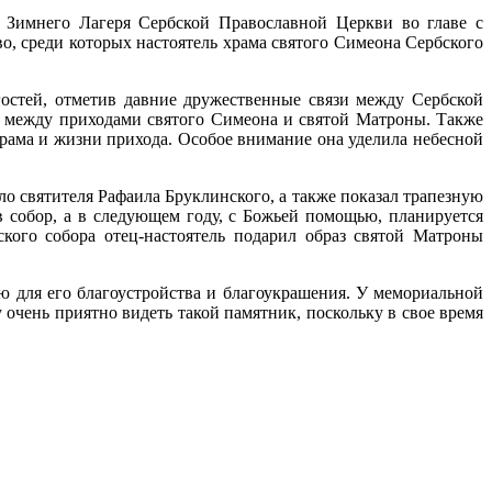
Зимнего Лагеря Сербской Православной Церкви во главе с
о, среди которых настоятель храма святого Симеона Сербского
остей, отметив давние дружественные связи между Сербской
 между приходами святого Симеона и святой Матроны. Также
храма и жизни прихода. Особое внимание она уделила небесной
о святителя Рафаила Бруклинского, а также показал трапезную
в собор, а в следующем году, с Божьей помощью, планируется
кого собора отец-настоятель подарил образ святой Матроны
ую для его благоустройства и благоукрашения. У мемориальной
очень приятно видеть такой памятник, поскольку в свое время