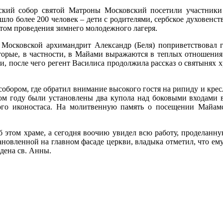
ий собор святой Матроны Московский посетили участники 
о более 200 человек – дети с родителями, сербское духовенств
том проведения зимнего молодежного лагеря.
Московской архимандрит Александр (Беля) поприветствовал г
торые, в частности, в Майами выражаются в теплых отношения
ми, после чего регент Василиса продолжила рассказ о святынях 
ором, где обратил внимание высокого гостя на рипиду и кресл
том году были установлены два купола над боковыми входами 
вого иконостаса. На молитвенную память о посещении Майамс
б этом храме, а сегодня воочию увидел всю работу, проделанн
овленной на главном фасаде церкви, владыка отметил, что ему 
дена св. Анны.