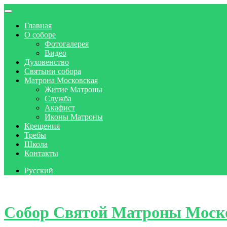
Главная
О соборе
Фотогалерея
Видео
Духовенство
Святыни собора
Матрона Московская
Житие Матроны
Служба
Акафист
Иконы Матроны
Крещения
Требы
Школа
Контакты
Русский
Skip to content
Собор Святой Матроны Моск