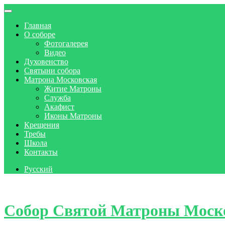
Главная
О соборе
Фотогалерея
Видео
Духовенство
Святыни собора
Матрона Московская
Житие Матроны
Служба
Акафист
Иконы Матроны
Крещения
Требы
Школа
Контакты
Русский
Skip to content
Собор Святой Матроны Моск