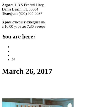
Адрес:
113 S Federal Hwy,
Dania Beach, FL 33004
Телефон:
(305) 965-6037
Храм открыт ежедневно
с 10:00 утра до 7:30 вечера
You are here:
Home
2017
March
26
March 26, 2017
В последнюю родительскую субботу пос
православных христиан