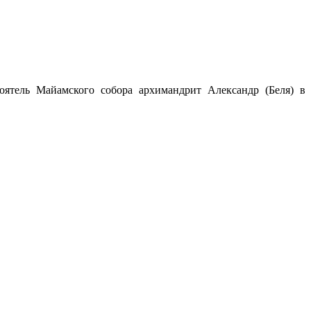
оятель Майамского собора архимандрит Александр (Беля) в
обнее…