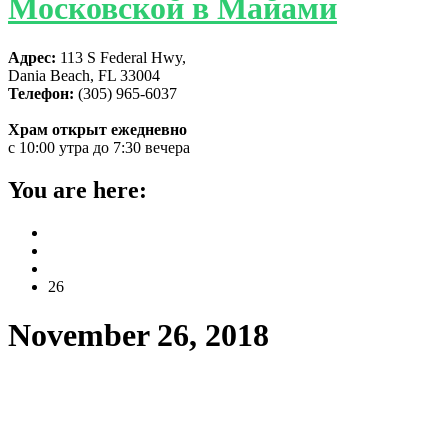
Московской в Майами
Адрес:
113 S Federal Hwy,
Dania Beach, FL 33004
Телефон:
(305) 965-6037
Храм открыт ежедневно
с 10:00 утра до 7:30 вечера
You are here:
Home
2018
November
26
November 26, 2018
Во Флориде прошли торжества,
посвященные 40-летию основания
старейшего монастыря штата