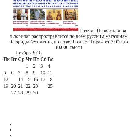
Газета "Православная
Флорида" распространяется по всем русским магазинам
Флориды бесплатно, во славу Божью! Тираж от 7.000 до
10.000 тысяч
Ноябрь 2018
Пн
Вт
Ср
Чт
Пт
Сб
Вс
1
2
3
4
5
6
7
8
9
10
11
12
13
14
15
16
17
18
19
20
21
22
23
24
25
26
27
28
29
30
« Окт
Дек »
По месяцам
Июль 2026
Июнь 2026
Май 2026