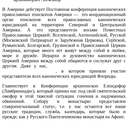
В Америке действует Постоянная конференция канонических
православных епископов Америки — это координационный
орган епископов всех православных канонических
юрисдикций на территории Северной и Центральной
Америки. А это представители восьми Поместных
Православных Церквей: Вселенской, Антиохийской, Русской
(Московский Патриархат и Зарубежная Церковь), Сербской,
Румынской, Болгарской, Грузинской и Православной Церкви
Америки, которые много лет живут между собой в любви,
мире и дружбе. Иерархи и духовенство канонических
Церквей Америки между собой общаются и сослужат друг с
другом. Даже у нас,
в Майамском соборе, в 2018 году
состоялось богослужение
, в котором приняли участие
представители всех канонических юрисдикций Флориды.
Главенствует в Конференции архиепископ Елпидофор
(Ламбриниадис), который принял нас под свой святительский
омофор в этой тяжелой ситуации гонения и надуманных
обвинений. Собору и монастырю предоставлен
ставропигиальный статус, т.е. у нас остаются все наши
русские традиции, служба, календарь, которые были и
прежде, как у Русского Пантелеимонова монастыря на Афоне.
Подробнее…