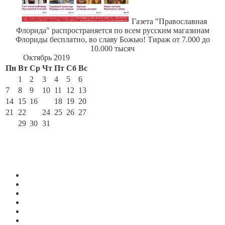
Газета "Православная
Флорида" распространяется по всем русским магазинам
Флориды бесплатно, во славу Божью! Тираж от 7.000 до
10.000 тысяч
Октябрь 2019
Пн
Вт
Ср
Чт
Пт
Сб
Вс
1
2
3
4
5
6
7
8
9
10
11
12
13
14
15
16
17
18
19
20
21
22
23
24
25
26
27
28
29
30
31
« Авг
Ноя »
По месяцам
Июль 2026
Июнь 2026
Май 2026
Апрель 2026
Март 2026
Февраль 2026