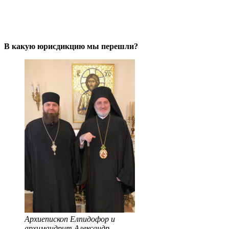
Архиепископии, в которую входит наш
собор
В какую юрисдикцию мы перешли?
Архиепископ Елпидофор и
архимандрит Александр