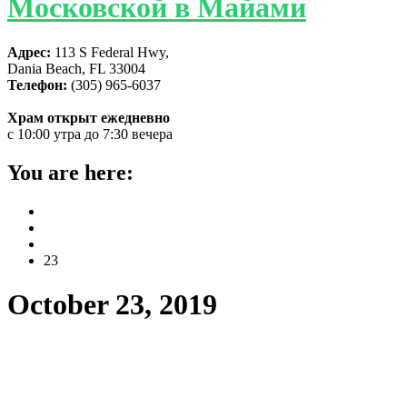
Московской в Майами
Адрес:
113 S Federal Hwy,
Dania Beach, FL 33004
Телефон:
(305) 965-6037
Храм открыт ежедневно
с 10:00 утра до 7:30 вечера
You are here:
Home
2019
October
23
October 23, 2019
Иерарх Русской Зарубежной Церкви
сослужил и причастился из одной
чаши с иерархом Американской