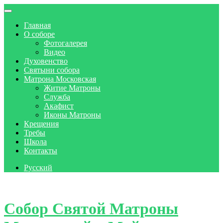
Главная
О соборе
Фотогалерея
Видео
Духовенство
Святыни собора
Матрона Московская
Житие Матроны
Служба
Акафист
Иконы Матроны
Крещения
Требы
Школа
Контакты
Русский
Skip to content
Собор Святой Матроны