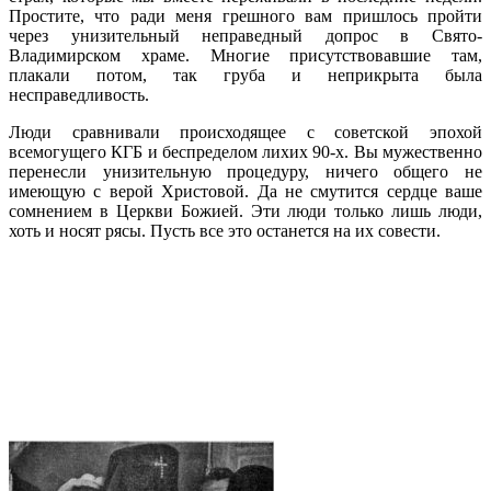
Простите, что ради меня грешного вам пришлось пройти
через унизительный неправедный допрос в Свято-
Владимирском храме. Многие присутствовавшие там,
плакали потом, так груба и неприкрыта была
несправедливость.
Люди сравнивали происходящее с советской эпохой
всемогущего КГБ и беспределом лихих 90-х. Вы мужественно
перенесли унизительную процедуру, ничего общего не
имеющую с верой Христовой. Да не смутится сердце ваше
сомнением в Церкви Божией. Эти люди только лишь люди,
хоть и носят рясы. Пусть все это останется на их совести.
Подробнее…
Гонения на святителя Иоанна
Шанхайского или «Калифорнийский
конфликт» в Русской Зарубежной
Церкви