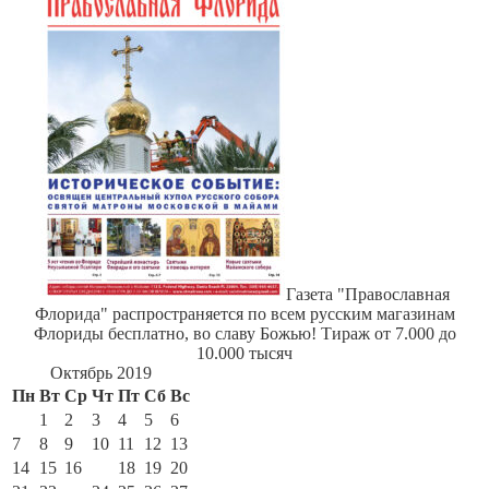
Газета "Православная
Флорида" распространяется по всем русским магазинам
Флориды бесплатно, во славу Божью! Тираж от 7.000 до
10.000 тысяч
Октябрь 2019
Пн
Вт
Ср
Чт
Пт
Сб
Вс
1
2
3
4
5
6
7
8
9
10
11
12
13
14
15
16
17
18
19
20