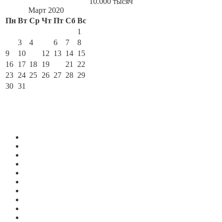
10.000 тысяч
Март 2020
Пн
Вт
Ср
Чт
Пт
Сб
Вс
1
2
3
4
5
6
7
8
9
10
11
12
13
14
15
16
17
18
19
20
21
22
23
24
25
26
27
28
29
30
31
« Фев
Май »
По месяцам
Июль 2026
Июнь 2026
Май 2026
Апрель 2026
Март 2026
Февраль 2026
Январь 2026
Декабрь 2025
Ноябрь 2025
Октябрь 2025