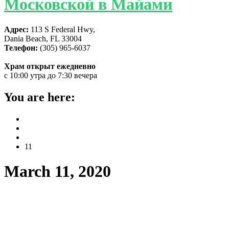
Московской в Майами
Адрес:
113 S Federal Hwy,
Dania Beach, FL 33004
Телефон:
(305) 965-6037
Храм открыт ежедневно
с 10:00 утра до 7:30 вечера
You are here:
Home
2020
March
11
March 11, 2020
В Американской Архиепископии
создано Славянское Викариатство