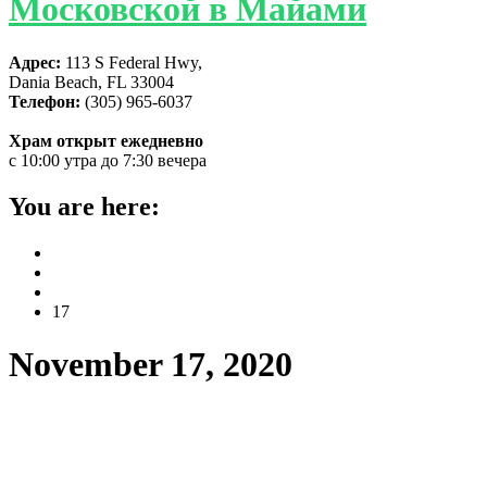
Московской в Майами
Адрес:
113 S Federal Hwy,
Dania Beach, FL 33004
Телефон:
(305) 965-6037
Храм открыт ежедневно
с 10:00 утра до 7:30 вечера
You are here:
Home
2020
November
17
November 17, 2020
АНОНС. 22 ноября — престольный
праздник собора святой Матроны!