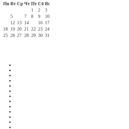
Пн
Вт
Ср
Чт
Пт
Сб
Вс
1
2
3
4
5
6
7
8
9
10
11
12
13
14
15
16
17
18
19
20
21
22
23
24
25
26
27
28
29
30
31
« Сен
Ноя »
По месяцам
Июль 2026
Июнь 2026
Май 2026
Апрель 2026
Март 2026
Февраль 2026
Январь 2026
Декабрь 2025
Ноябрь 2025
Октябрь 2025
Сентябрь 2025
Август 2025
Июль 2025