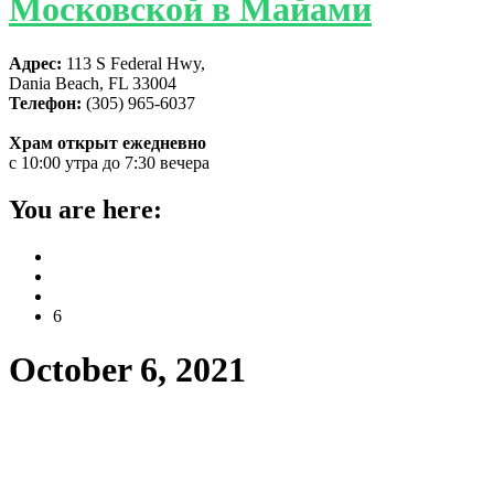
Московской в Майами
Адрес:
113 S Federal Hwy,
Dania Beach, FL 33004
Телефон:
(305) 965-6037
Храм открыт ежедневно
с 10:00 утра до 7:30 вечера
You are here:
Home
2021
October
6
October 6, 2021
Благоукрашение Майамского собора:
новая утварь и церковные одежды для
алтаря