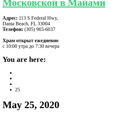
Московской в Майами
Адрес:
113 S Federal Hwy,
Dania Beach, FL 33004
Телефон:
(305) 965-6037
Храм открыт ежедневно
с 10:00 утра до 7:30 вечера
You are here:
Home
2020
May
25
May 25, 2020
Настоятель Майамского собора
сослужил главе Американской
Архиепископии во время его первого