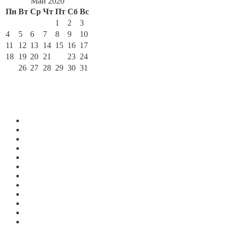
Май 2020
Пн
Вт
Ср
Чт
Пт
Сб
Вс
1
2
3
4
5
6
7
8
9
10
11
12
13
14
15
16
17
18
19
20
21
22
23
24
25
26
27
28
29
30
31
« Мар
Июн »
По месяцам
Июль 2026
Июнь 2026
Май 2026
Апрель 2026
Март 2026
Февраль 2026
Январь 2026
Декабрь 2025
Ноябрь 2025
Октябрь 2025
Сентябрь 2025
Август 2025